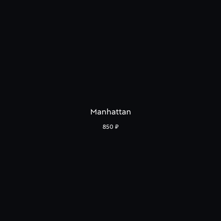
Manhattan
850
₽