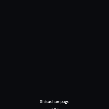
Shisochampage
850
₽