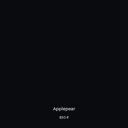
Applepear
850
₽