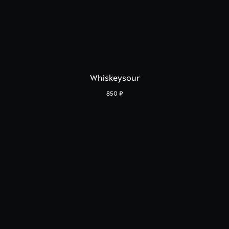
Whiskeysour
850
₽