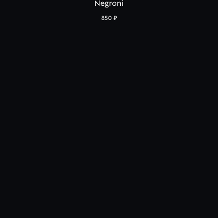
Negroni
850
₽